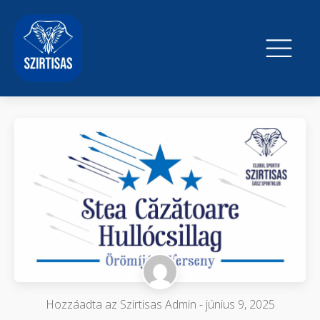
Hozzáadta az
Szirtisas Admin
-
június 9, 2025