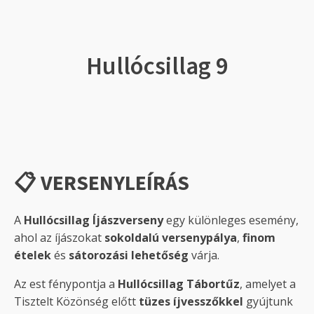
Hullócsillag 9
📋 VERSENYLEÍRÁS
A
Hullócsillag Íjászverseny
egy különleges esemény,
ahol az íjászokat
sokoldalú versenypálya
,
finom
ételek
és
sátorozási lehetőség
várja.
Az est fénypontja a
Hullócsillag Tábortűz
, amelyet a
Tisztelt Közönség előtt
tüzes íjvesszőkkel
gyújtunk