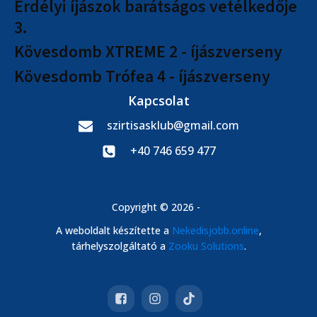
Erdélyi íjászok barátságos vetélkedője
3.
Kövesdomb XTREME 2 - íjászverseny
Kövesdomb Trófea 4 - íjászverseny
Kapcsolat
szirtisasklub@gmail.com
+40 746 659 477
Copyright © 2026 -
A weboldalt készítette a
Nekedisjobb.online
,
tárhelyszolgáltató a
Zooku Solutions
.