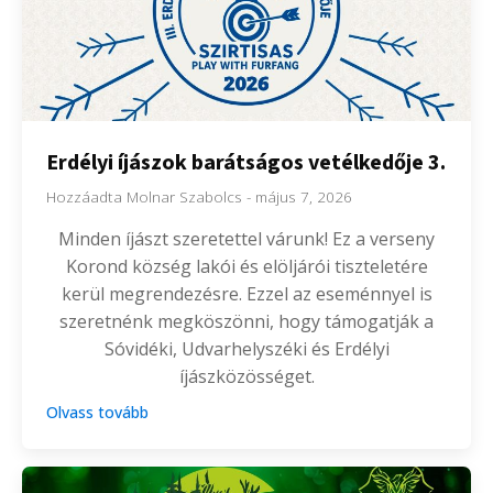
Erdélyi íjászok barátságos vetélkedője 3.
Hozzáadta
Molnar Szabolcs
-
május 7, 2026
Minden íjászt szeretettel várunk! Ez a verseny
Korond község lakói és elöljárói tiszteletére
kerül megrendezésre. Ezzel az eseménnyel is
szeretnénk megköszönni, hogy támogatják a
Sóvidéki, Udvarhelyszéki és Erdélyi
íjászközösséget.
Olvass tovább