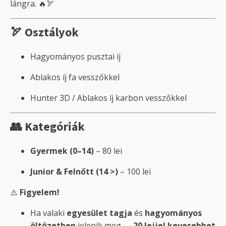
lángra. 🔥🏹
🏹 Osztályok
Hagyományos pusztai íj
Ablakos íj fa vesszőkkel
Hunter 3D / Ablakos íj karbon vesszőkkel
👥 Kategóriák
Gyermek (0–14)
– 80 lei
Junior & Felnőtt (14 >)
– 100 lei
⚠️
Figyelem!
Ha valaki
egyesület tagja
és
hagyományos
öltözetben
jelenik meg →
20 lejjel kevesebbet