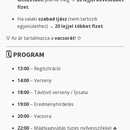
fizet
.
Ha valaki
szabad íjász
(nem tartozik
egyesülethez) →
20 lejjel többet fizet
.
💡 Az ár tartalmazza a
vacsorát
! 🍲
🗓️ PROGRAM
13:00
– Regisztráció
14:00
– Verseny
18:00
– Távlövő verseny / Íjcsata
19:00
– Eredményhirdetés
20:00
– Vacsora
22:00
– Máglyagyújtás tüzes nyílvesszőkkel 🔥