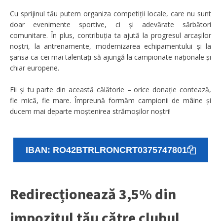
Cu sprijinul tău putem organiza competiții locale, care nu sunt
doar evenimente sportive, ci și adevărate sărbători
comunitare. În plus, contribuția ta ajută la progresul arcașilor
noștri, la antrenamente, modernizarea echipamentului și la
șansa ca cei mai talentați să ajungă la campionate naționale și
chiar europene.
Fii și tu parte din această călătorie – orice donație contează,
fie mică, fie mare. Împreună formăm campionii de mâine și
ducem mai departe moștenirea strămoșilor noștri!
IBAN: RO42BTRLRONCRT0375747801
Redirecționează 3,5% din
impozitul tău către clubul