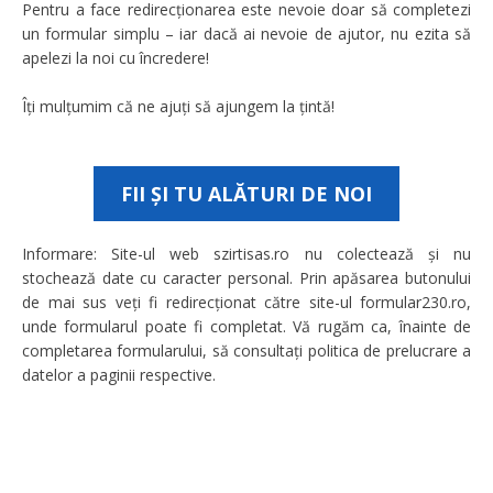
Pentru a face redirecționarea este nevoie doar să completezi
un formular simplu – iar dacă ai nevoie de ajutor, nu ezita să
apelezi la noi cu încredere!
Îți mulțumim că ne ajuți să ajungem la țintă!
FII ȘI TU ALĂTURI DE NOI
Informare: Site-ul web szirtisas.ro nu colectează și nu
stochează date cu caracter personal. Prin apăsarea butonului
de mai sus veți fi redirecționat către site-ul formular230.ro,
unde formularul poate fi completat. Vă rugăm ca, înainte de
completarea formularului, să consultați politica de prelucrare a
datelor a paginii respective.