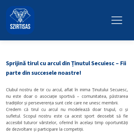
Sprijină tirul cu arcul din Ținutul Secuiesc – Fii
parte din succesele noastre!
Clubul nostru de tir cu arcul, aflat în inima Ținutului Secuiesc,
nu este doar o asociație sportivă – comunitatea, păstrarea
tradițiilor și perseverența sunt cele care ne unesc membrii.
Credem că tirul cu arcul nu modelează doar trupul, ci și
sufletul. Scopul nostru este ca acest sport deosebit să fie
accesibil tuturor vârstelor, oferind în același timp oportunități
de dezvoltare și participare la competiții.