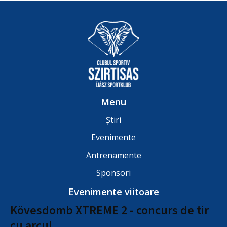
Menu
Știri
Evenimente
Antrenamente
Sponsori
Evenimente viitoare
Kövesdomb XTREME 2 - concurs de tir
cu arcul