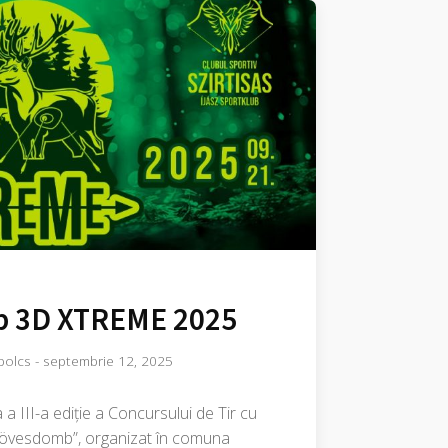
 3D XTREME 2025
bolcs
-
septembrie 12, 2025
 a III-a ediție a Concursului de Tir cu
Kövesdomb”, organizat în comuna