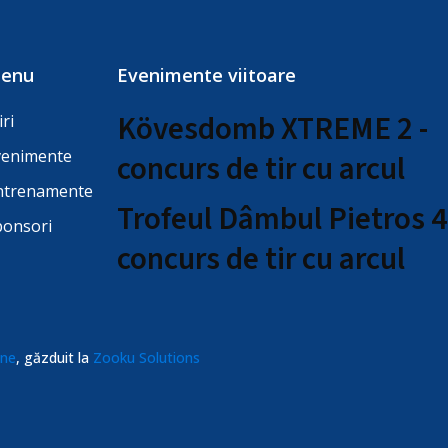
enu
Evenimente viitoare
Kövesdomb XTREME 2 -
iri
venimente
concurs de tir cu arcul
ntrenamente
Trofeul Dâmbul Pietros 4
ponsori
concurs de tir cu arcul
ine
, găzduit la
Zooku Solutions