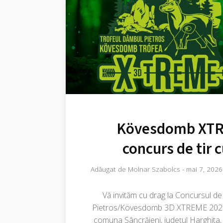
Kövesdomb XTR
concurs de tir c
Adăugat de
Molnar Szabolcs
-
mai 7, 2026
Vă invităm cu drag la Concursul de 
Pietros/Kövesdomb 3D XTREME 2026, 
comuna Sâncrăieni, județul Harghita, 