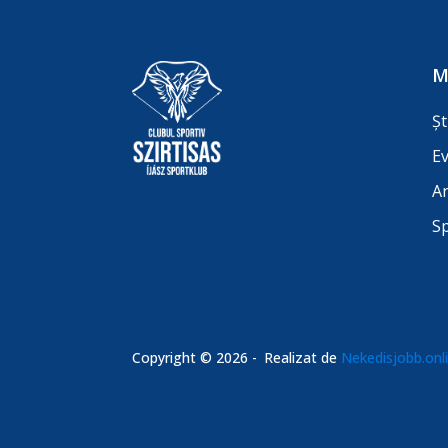
M
Șt
E
A
S
Copyright © 2026 -
Realizat de
Nekedisjobb.onl