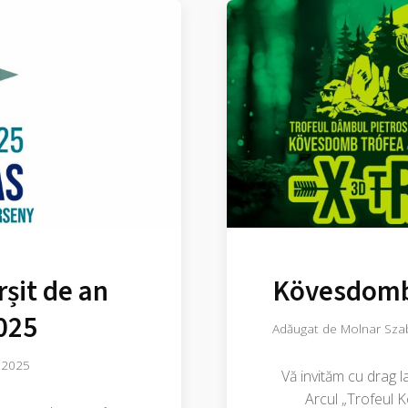
rșit de an
Kövesdomb
2025
Adăugat de
Molnar Sza
 2025
Vă invităm cu drag la
Arcul „Trofeul 