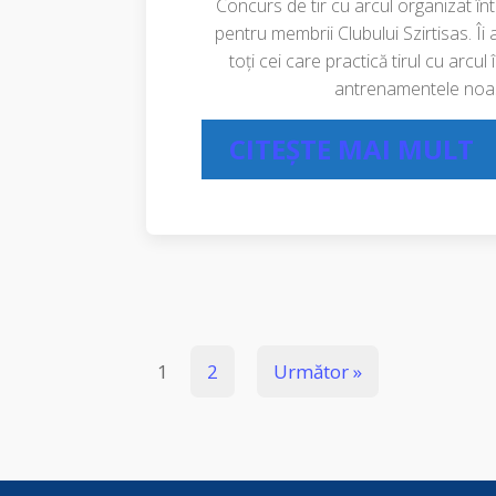
Concurs de tir cu arcul organizat în
pentru membrii Clubului Szirtisas. Îi
toți cei care practică tirul cu arcu
antrenamentele noas
CITEȘTE MAI MULT
1
2
Următor »