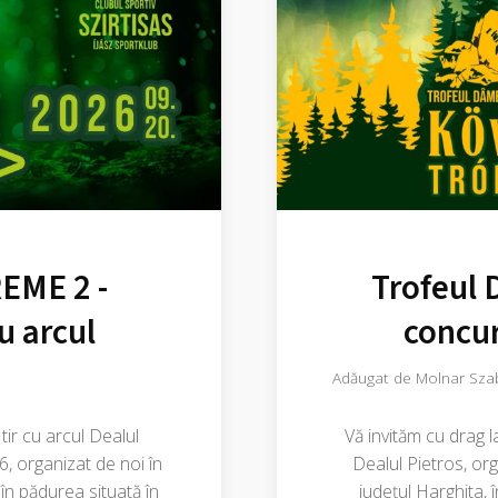
EME 2 -
Trofeul 
u arcul
concur
Adăugat de
Molnar Sza
tir cu arcul Dealul
Vă invităm cu drag l
organizat de noi în
Dealul Pietros, or
în pădurea situată în
județul Harghita, 