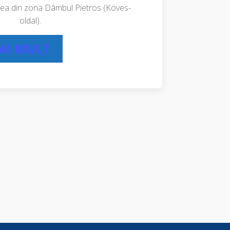
urea din zona Dâmbul Pietros (Köves-
oldal).
MAI MULT