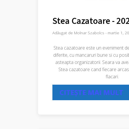
Stea Cazatoare - 20
Adăugat de
Molnar Szabolcs
-
martie 1, 2
Stea cazatoare este un eveniment deo
diferite, cu mancaruri bune si cu posi
asteapta organizatorii. Seara va ave
Stea cazatoare cand fiecare arcas 
flacari.
CITEȘTE MAI MULT