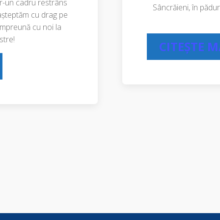
tr-un cadru restrâns
Sâncrăieni, în păd
 așteptăm cu drag pe
l împreună cu noi la
tre!
CITEȘTE 