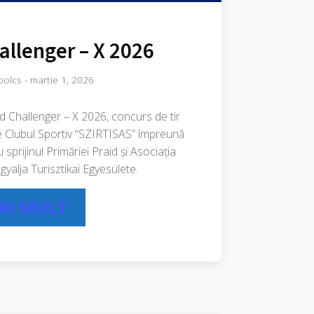
allenger – X 2026
bolcs
-
martie 1, 2026
ld Challenger – X 2026, concurs de tir
e Clubul Sportiv “SZIRTISAS” împreună
 sprijinul Primăriei Praid și Asociația
yalja Turisztikai Egyesülete.
MAI MULT