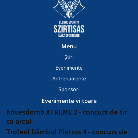
Menu
Știri
Evenimente
Antrenamente
Sponsori
Evenimente viitoare
Kövesdomb XTREME 2 - concurs de tir
cu arcul
Trofeul Dâmbul Pietros 4 - concurs de