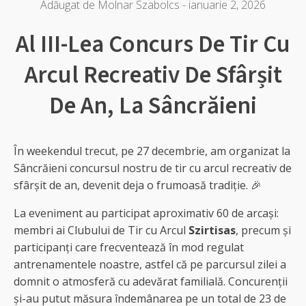
Adăugat de
Molnar Szabolcs
-
ianuarie 2, 2026
Al III-Lea Concurs De Tir Cu
Arcul Recreativ De Sfârșit
De An, La Sâncrăieni
În weekendul trecut, pe 27 decembrie, am organizat la
Sâncrăieni concursul nostru de tir cu arcul recreativ de
sfârșit de an, devenit deja o frumoasă tradiție. 🎉
La eveniment au participat aproximativ 60 de arcași:
membri ai Clubului de Tir cu Arcul
Szirtisas
, precum și
participanți care frecventează în mod regulat
antrenamentele noastre, astfel că pe parcursul zilei a
domnit o atmosferă cu adevărat familială. Concurenții
și-au putut măsura îndemânarea pe un total de 23 de