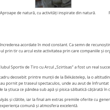
Aproape de natură, cu activități inspirate din natură.
 încrederea acordate în mod constant. Ca semn de recunoștin
prin tir cu arcul este activitatea prin care companiile și org
ubul Sportiv de Tiro cu Arcul „Szirtisas” a fost un real succe
cadru deosebit: printre munții de la Békástelep, la o altitudi
au pornit pe traseul spectaculos, unde au avut de înfruntat nu
e la știuca ce pândea sub apă și pisica sălbatică cățărată în 
lyás și clătite, iar la final am extras premiile oferite cu g
 experiența comună și atmosfera excelentă.