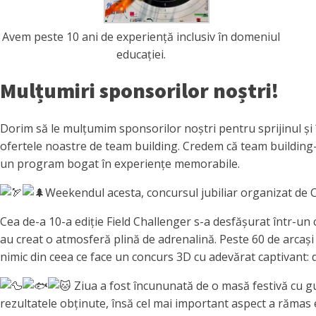
Avem peste 10 ani de experiență inclusiv în domeniul
educației.
Mulțumiri sponsorilor noștri!
Dorim să le mulțumim sponsorilor noștri pentru sprijinul și
ofertele noastre de team building. Credem că team building-ul 
un program bogat în experiențe memorabile.
Weekendul acesta, concursul jubiliar organizat de Cl
Cea de-a 10-a ediție Field Challenger s-a desfășurat într-un 
au creat o atmosferă plină de adrenalină. Peste 60 de arcași 
nimic din ceea ce face un concurs 3D cu adevărat captivant: d
Ziua a fost încununată de o masă festivă cu gu
rezultatele obținute, însă cel mai important aspect a rămas