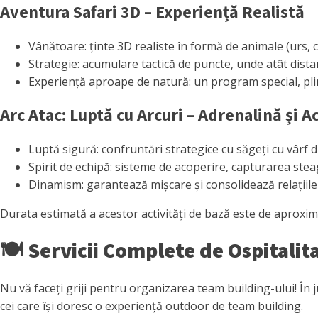
Aventura Safari 3D – Experiență Realistă
Vânătoare: ținte 3D realiste în formă de animale (urs, c
Strategie: acumulare tactică de puncte, unde atât dist
Experiență aproape de natură: un program special, pli
Arc Atac: Luptă cu Arcuri – Adrenalină și A
Luptă sigură: confruntări strategice cu săgeți cu vârf d
Spirit de echipă: sisteme de acoperire, capturarea steag
Dinamism: garantează mișcare și consolidează relațiile
Durata estimată a acestor activități de bază este de aproxima
🍽️
Servicii Complete de Ospitalit
Nu vă faceți griji pentru organizarea team building-ului! În j
cei care își doresc o experiență outdoor de team building.