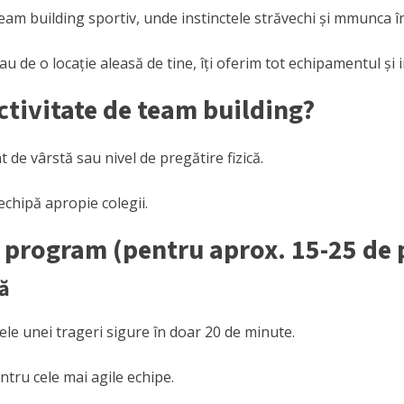
 team building sportiv, unde instinctele străvechi și mmunca î
u de o locație aleasă de tine, îți oferim tot echipamentul și i
 activitate de team building?
t de vârstă sau nivel de pregătire fizică.
echipă apropie colegii.
e program (pentru aprox. 15-25 de
că
zele unei trageri sigure în doar 20 de minute.
ntru cele mai agile echipe.