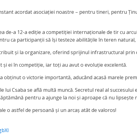
tant acordat asociației noastre – pentru tineri, pentru Ținut
cea de-a 12-a ediție a competiției internaționale de tir cu 
ntru ca participanții să își testeze abilitățile în teren natural
ribuit și la organizare, oferind sprijinul infrastructural prin
și ei în competiție, iar toți au avut o evoluție excelentă.
a obținut o victorie importantă, aducând acasă marele premiu
le lui Csaba se află multă muncă. Secretul real al succesului
săptămână pentru a ajunge la noi și aproape că nu lipsește 
le o astfel de persoană și un arcaș atât de valoros!
gbXI