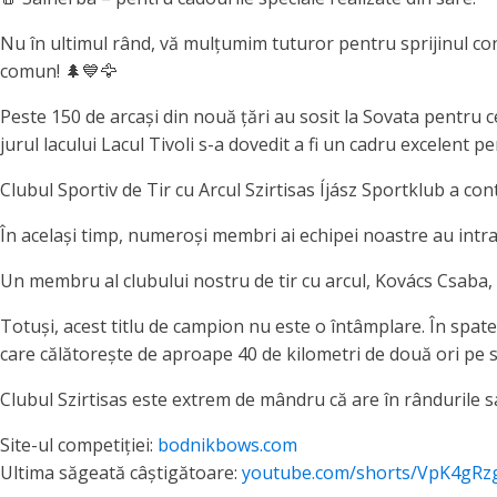
Nu în ultimul rând, vă mulțumim tuturor pentru sprijinul cons
comun! 🌲💙🦅
Peste 150 de arcași din nouă țări au sosit la Sovata pentru 
jurul lacului Lacul Tivoli s-a dovedit a fi un cadru excelent pe
Clubul Sportiv de Tir cu Arcul Szirtisas Íjász Sportklub a cont
În același timp, numeroși membri ai echipei noastre au intrat 
Un membru al clubului nostru de tir cu arcul, Kovács Csaba, 
Totuși, acest titlu de campion nu este o întâmplare. În spate
care călătorește de aproape 40 de kilometri de două ori pe 
Clubul Szirtisas este extrem de mândru că are în rândurile sa
Site-ul competiției:
bodnikbows.com
Ultima săgeată câștigătoare:
youtube.com/shorts/VpK4gRz