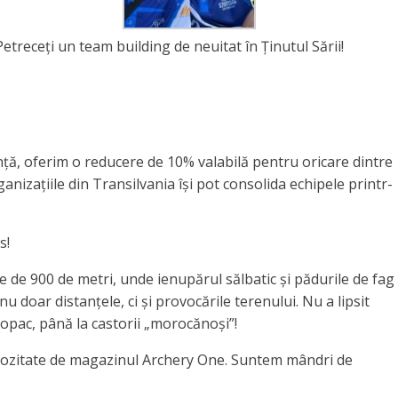
Petreceți un team building de neuitat în Ținutul Sării!
ță, oferim o reducere de 10% valabilă pentru oricare dintre
anizațiile din Transilvania își pot consolida echipele printr-
s!
ne de 900 de metri, unde ienupărul sălbatic și pădurile de fag
 doar distanțele, ci și provocările terenului. Nu a lipsit
copac, până la castorii „morocănoși”!
enerozitate de magazinul Archery One. Suntem mândri de