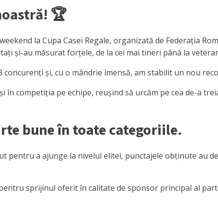
 noastră! 🏆
est weekend la Cupa Casei Regale, organizată de Federația Ro
ați și-au măsurat forțele, de la cei mai tineri până la veteran
3 concurenți și, cu o mândrie imensă, am stabilit un nou reco
și în competiția pe echipe, reușind să urcăm pe cea de-a tre
arte bune în toate categoriile.
ut pentru a ajunge la nivelul elitei, punctajele obținute au 
tru sprijinul oferit în calitate de sponsor principal al part