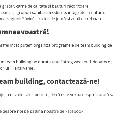
grătar, carne de calitate și băuturi răcoritoare.
, bănci și grupuri sanitare moderne, integrate în natură.
inima regiunii Sóvidék, cu loc de joacă și zonă de relaxare.
 Dumneavoastră!
el încât putem organiza programele de team building de mai su
un team building pe durata unui întreg weekend, deoarece pr
toriul Transilvaniei.
team building, contactează-ne!
a nevoile tale specifice, fie că este vorba despre durată sau
lte despre noi pe pagina noastră de Facebook: