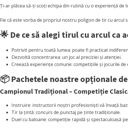
Ți-ar plăcea să-ți scoți echipa din rutină cu o experiență de
Fie că este vorba de propriul nostru poligon de tir cu arcul sa
🌟 De ce să alegi tirul cu arcul ca
Potrivit pentru toată lumea: poate fi practicat indiferen
Dezvoltă concentrarea: un joc al preciziei și atenției.
Creează experiențe comune: competițiile și jocurile de 
📦 Pachetele noastre opționale d
Campionul Tradițional – Competiție Clasi
Instruire: instructorii noștri profesioniști vă învață ba
Tir la țintă: concurs de punctaj pe ținte tradiționale.
Duel cu baloane: competiție rapidă și spectaculoasă pe