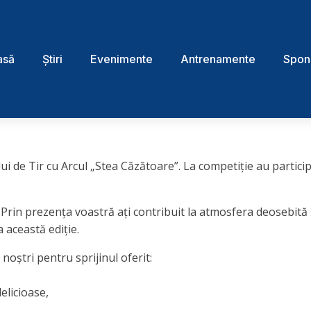
asă
Știri
Evenimente
Antrenamente
Spon
i de Tir cu Arcul „Stea Căzătoare”. La competiție au participa
 Prin prezența voastră ați contribuit la atmosfera deosebită 
a această ediție.
noștri pentru sprijinul oferit:
elicioase,