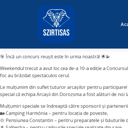
Ac
🎯 Încă un concurs reușit este în urma noastră! 🌟💫
Weekendul trecut a avut loc cea de-a 10-a ediție a Concursulu
foc au brăzdat spectaculos cerul.
Le mulțumim din suflet tuturor arcașilor pentru participare!
special că echipa Arcașii din Dorozsma a fost alături de noi l
Mulțumiri speciale se îndreaptă către sponsorii și partenerii 
🏡 Camping Harmónia – pentru locația de poveste,
🍲 Pensiunea Constantin – pentru preparatele și băuturile d
🧂 Salherba – pentru cadourile speciale realizate din sare.