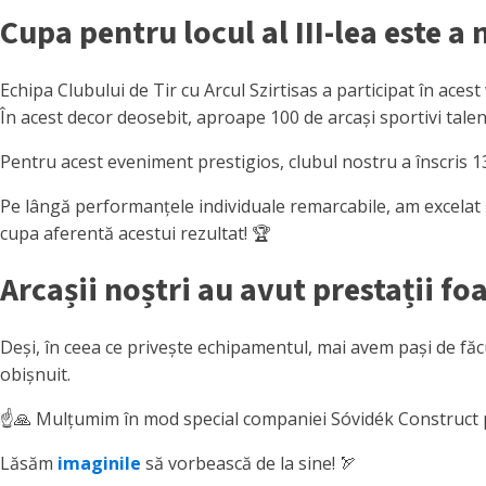
Cupa pentru locul al III-lea este a
Echipa Clubului de Tir cu Arcul Szirtisas a participat în ac
În acest decor deosebit, aproape 100 de arcași sportivi talent
Pentru acest eveniment prestigios, clubul nostru a înscris 1
Pe lângă performanțele individuale remarcabile, am excelat 
cupa aferentă acestui rezultat! 🏆
Arcașii noștri au avut prestații fo
Deși, în ceea ce privește echipamentul, mai avem pași de făc
obișnuit.
☝️🙏 Mulțumim în mod special companiei Sóvidék Construct pen
Lăsăm
imaginile
să vorbească de la sine! 🏹