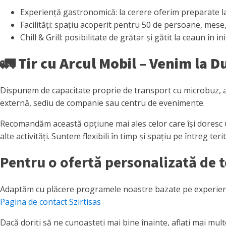
Experiență gastronomică: la cerere oferim preparate la 
Facilități: spațiu acoperit pentru 50 de persoane, mese
Chill & Grill: posibilitate de grătar și gătit la ceaun în 
🚛
Tir cu Arcul Mobil – Venim la
Dispunem de capacitate proprie de transport cu microbuz, astf
externă, sediu de companie sau centru de evenimente.
Recomandăm această opțiune mai ales celor care își doresc 
alte activități. Suntem flexibili în timp și spațiu pe întreg teri
Pentru o ofertă personalizată de 
Adaptăm cu plăcere programele noastre bazate pe experiențe l
Pagina de contact Szirtisas
Dacă doriți să ne cunoașteți mai bine înainte, aflați mai mu