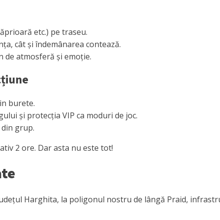
ăprioară etc.) pe traseu.
anța, cât și îndemânarea contează.
n de atmosferă și emoție.
cțiune
in burete.
ului și protecția VIP ca moduri de joc.
 din grup.
tiv 2 ore. Dar asta nu este tot!
ate
udețul Harghita, la poligonul nostru de lângă Praid, infrastru