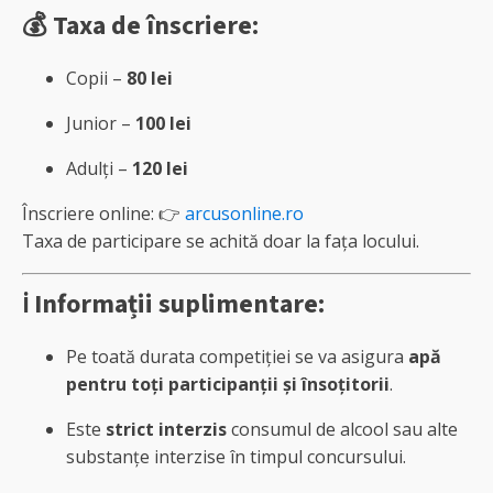
💰 Taxa de înscriere:
Copii –
80 lei
Junior –
100 lei
Adulți –
120 lei
Înscriere online: 👉
arcusonline.ro
Taxa de participare se achită doar la fața locului.
ℹ️ Informații suplimentare:
Pe toată durata competiției se va asigura
apă
pentru toți participanții și însoțitorii
.
Este
strict interzis
consumul de alcool sau alte
substanțe interzise în timpul concursului.