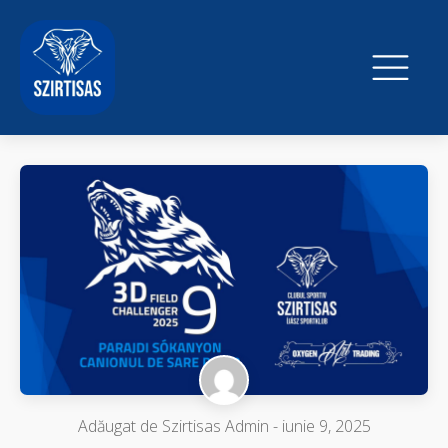
Adăugat de
Szirtisas Admin
-
iunie 9, 2025