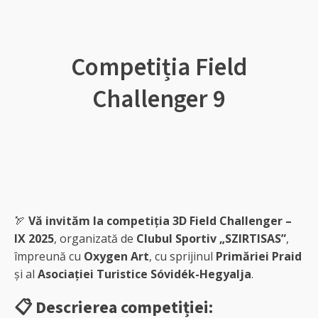
Competiția Field
Challenger 9
🏹
Vă invităm la competiția 3D Field Challenger –
IX 2025
, organizată de
Clubul Sportiv „SZIRTISAS”
,
împreună cu
Oxygen Art
, cu sprijinul
Primăriei Praid
și al
Asociației Turistice Sóvidék-Hegyalja
.
📋 Descrierea competiției: