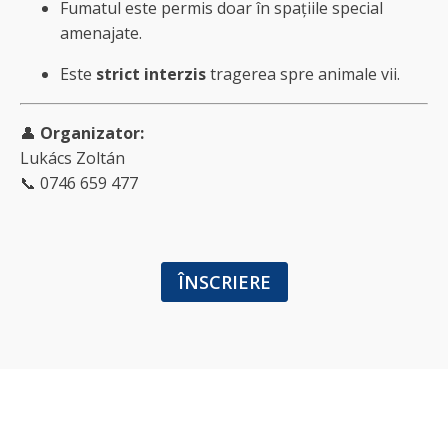
Fumatul este permis doar în spațiile special
amenajate.
Este
strict interzis
tragerea spre animale vii.
👤
Organizator:
Lukács Zoltán
📞 0746 659 477
ÎNSCRIERE