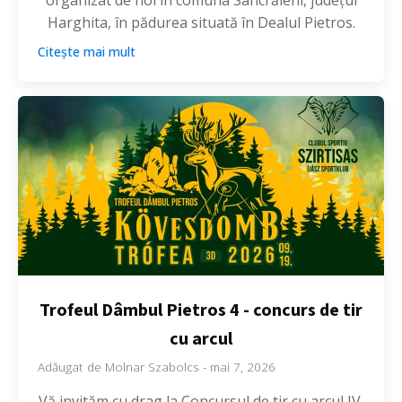
organizat de noi în comuna Sâncrăieni, județul
Harghita, în pădurea situată în Dealul Pietros.
Citește mai mult
Trofeul Dâmbul Pietros 4 - concurs de tir
cu arcul
Adăugat de
Molnar Szabolcs
-
mai 7, 2026
Vă invităm cu drag la Concursul de tir cu arcul IV.