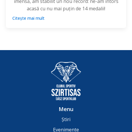
imensă, am stabilit un nou record: ne-am întors
acasă cu nu mai puțin de 14 medalii!
Citește mai mult
Menu
Știri
Evenimente