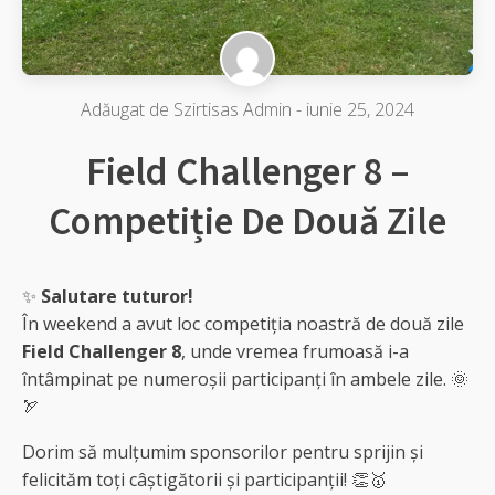
Adăugat de
Szirtisas Admin
-
iunie 25, 2024
Field Challenger 8 –
Competiție De Două Zile
✨
Salutare tuturor!
În weekend a avut loc competiția noastră de două zile
Field Challenger 8
, unde vremea frumoasă i-a
întâmpinat pe numeroșii participanți în ambele zile. 🌞
🏹
Dorim să mulțumim sponsorilor pentru sprijin și
felicităm toți câștigătorii și participanții! 👏🥇