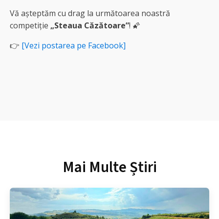
Vă așteptăm cu drag la următoarea noastră
competiție
„Steaua Căzătoare”
! 🌠
👉
[Vezi postarea pe Facebook]
Mai Multe Știri